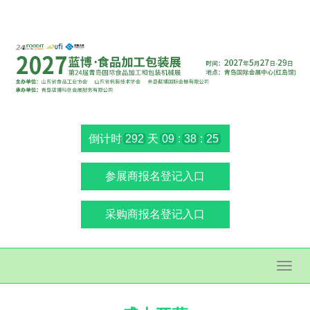
倒计时
292
天
09
:
38
:
22
参展商报名登记入口
采购商报名登记入口
切
换
导