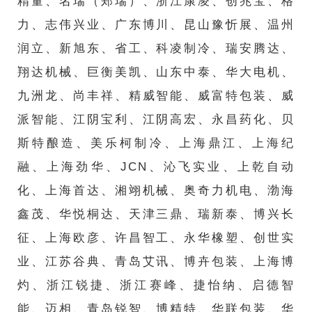
精量、名瑞（郑瑞）、浙江康凌、创兆宝、格
力、志伟兴业、广东博川、昆山豫忻展、温州
润立、新旭东、省工、科凌制冷、瑞安腾达、
翔达机械、巨衡美凯、山东中泰、华大电机、
九洲龙、尚丰祥、精威智能、威富特包装、威
派智能、江阴宝利、江阴高宏、永昌药化、贝
斯特酿造、美乐柯制冷、上海鼎江、上海纪
融、上海劲华、JCN、沁飞实业、上乾自动
化、上海首达、湘翊机械、奥奇力机电、渤海
鑫茂、华悦桐达、天津三鼎、瑞新泰、博兴长
征、上海欧彦、许昌智工、永华橡塑、创世实
业、江苏谷典、青岛艾讯、博卉包装、上海博
灼、浙江锐捷、浙江赛峰、捷怡纳、启德智
能、迈相、青岛锐智、博精特、华联包装、华